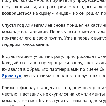
получил возможность поучиться у профессиональ
шоу закончился, что расстроило молодого челов
возвращаться на сцену «Танцев», но он решил п
Спустя год Ахмедгалиев снова пришел на кастинг 
команде наставников. Первым, кто отметил тала
пригласил его в свою группу. Уже в первых выпу
лидером голосования.
В дальнейшем участник регулярно радовал пок
Каждый его танец превращался в шоу, спектакл
вживался в образ. Его партнершами по сцене б
Яремчук
, дуэты с ними попали в топ лучших по
Ближе к финалу станцевать с подопечным решил
честью. Наставник не скупился на комплименты 
команды не смог бы выступить с ним на одном 