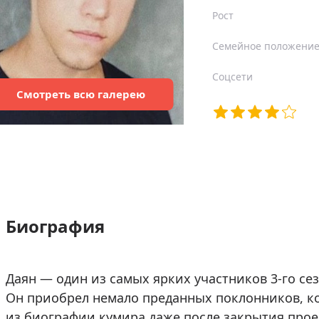
Рост
Семейное положени
Соцсети
Смотреть
всю
галерею
Биография
Даян — один из самых ярких участников 3-го се
Он приобрел немало преданных поклонников, к
из биографии кумира даже после закрытия прое