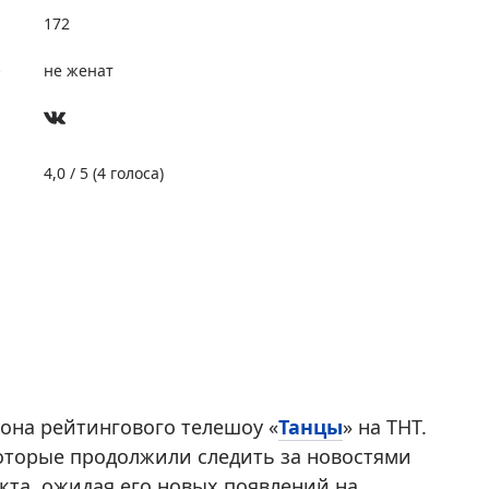
172
е
не женат
4,0
/ 5 (
4
голоса)
зона рейтингового телешоу «
Танцы
» на ТНТ.
оторые продолжили следить за новостями
кта, ожидая его новых появлений на