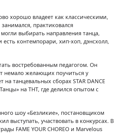
во хорошо владеет как классическими,
н занимался, практиковался
 могли выбирать направления танца,
 есть контемпорари, хип-хоп, дэнсхолл,
тать востребованным педагогом. Он
ют немало желающих поучиться у
ет на танцевальных сборах STAR DANCE
анцы» на ТНТ, где делился опытом с
ивного шоу «Безликие», постановщиком
ил выступать, участвовать в конкурсах. В
грады FAME YOUR CHOREO и Marvelous