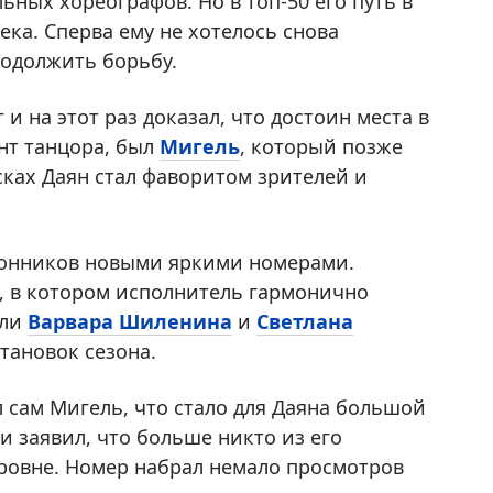
ных хореографов. Но в топ-50 его путь в
ека. Сперва ему не хотелось снова
родолжить борьбу.
и на этот раз доказал, что достоин места в
нт танцора, был
Мигель
, который позже
сках Даян стал фаворитом зрителей и
лонников новыми яркими номерами.
ь, в котором исполнитель гармонично
ыли
Варвара Шиленина
и
Светлана
становок сезона.
 сам Мигель, что стало для Даяна большой
и заявил, что больше никто из его
уровне. Номер набрал немало просмотров