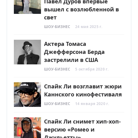
Павел Дуров впервые
вышел с возлюбленной в
свет
ШОУ-БИЗНЕС
24 мая 2025 г.
Актера Томаса
Джефферсона Берда
застрелили в США
ШОУ-БИЗНЕС
5 октября 2020 г.
Спайк Ли возглавит жюри
Каннского кинофестиваля
ШОУ-БИЗНЕС
14 января 2020 г.
Спайк Ли снимет хип-хоп-
версию «Ромео и
Джульетты»