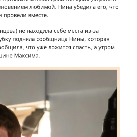
зновением любимой. Нина убедила его, что
и провели вместе.
цева) не находила себе места из-за
рубку подняла сообщница Нины, которая
общила, что уже ложится спасть, а утром
ашине Максима.