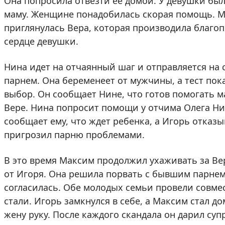
Она попросила отвезти ее домой. У девушки было
маму. Женщине понадобилась скорая помощь. Ма
приглянулась Вера, которая производила благо
сердце девушки.
Нина идет на отчаянный шаг и отправляется на
парнем. Она беременеет от мужчины, а тест пок
выбор. Он сообщает Нине, что готов помогать м
Вере. Нина попросит помощи у отчима Олега Ни
сообщает ему, что ждет ребенка, а Игорь отказ
пригрозил парню проблемами.
В это время Максим продолжил ухаживать за Ве
от Игоря. Она решила порвать с бывшим парнем.
согласилась. Обе молодых семьи провели совмес
стали. Игорь замкнулся в себе, а Максим стал 
жену руку. После каждого скандала он дарил суп