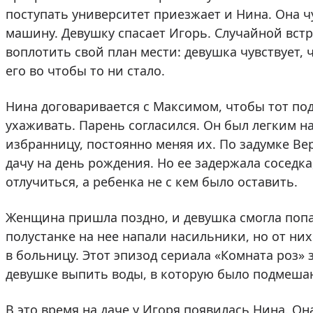
поступать университет приезжает и Нина. Она ч
машину. Девушку спасает Игорь. Случайной встр
воплотить свой план мести: девушка чувствует, 
его во чтобы то ни стало.
Нина договаривается с Максимом, чтобы тот под
ухаживать. Парень согласился. Он был легким на
избранницу, постоянно меняя их. По задумке Ве
дачу на день рождения. Но ее задержала соседк
отлучиться, а ребенка не с кем было оставить.
Женщина пришла поздно, и девушка смогла попа
полустанке на нее напали насильники, но от ни
в больницу. Этот эпизод сериала «Комната роз» 
девушке выпить воды, в которую было подмешан
В это время на даче у Игоря появилась Нина. О