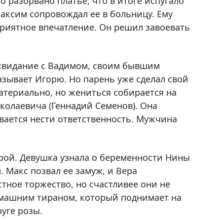
 разорвано платье, что в итоге испугало
ксим сопровождал ее в больницу. Ему
приятное впечатление. Он решил завоевать
 свидание с Вадимом, своим бывшим
азывает Игорю. Но парень уже сделал свой
атериально, но жениться собирается на
колаевича (Геннадий Семенов). Она
ывается нести ответственность. Мужчина
рой. Девушка узнала о беременности Нины
 Макс позвал ее замуж, и Вера
тное торжество, но счастливее они не
домашним тираном, который поднимает на
руге розы.