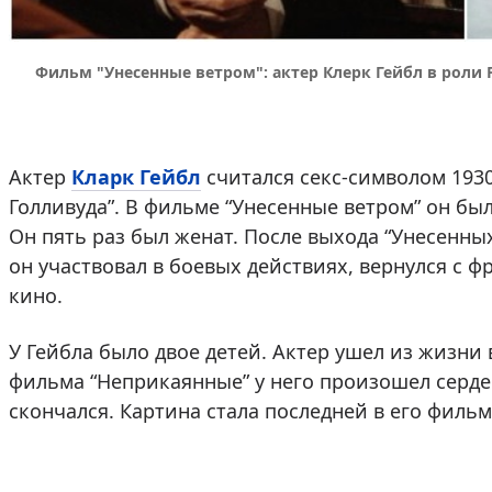
Фильм "Унесенные ветром": актер Клерк Гейбл в роли Р
Актер
Кларк Гейбл
считался секс-символом 1930
Голливуда”. В фильме “Унесенные ветром” он был
Он пять раз был женат. После выхода “Унесенн
он участвовал в боевых действиях, вернулся с ф
кино.
У Гейбла было двое детей. Актер ушел из жизни 
фильма “Неприкаянные” у него произошел серде
скончался. Картина стала последней в его филь