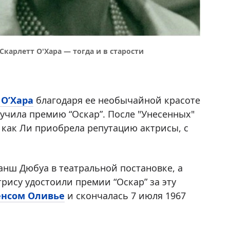
карлетт О'Хара — тогда и в старости
 О’Хара
благодаря ее необычайной красоте
лучила премию “Оскар”. После "Унесенных"
 как Ли приобрела репутацию актрисы, с
анш Дюбуа в театральной постановке, а
рису удостоили премии “Оскар” за эту
енсом Оливье
и скончалась 7 июля 1967