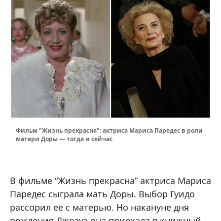
Фильм "Жизнь прекрасна": актриса Мариса Паредес в роли
матери Доры — тогда и сейчас
В фильме “Жизнь прекрасна” актриса Мариса
Паредес сыграла мать Доры. Выбор Гуидо
рассорил ее с матерью. Но накануне дня
рождения Джозуэ она приехала в книжный