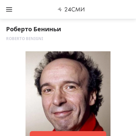
Роберто Бениньи
ROBERTO BENIGNI