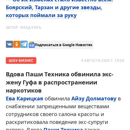
Боярский, Тарзан и другие звезды,
которых поймали за руку
АВТОР:
ВЛАД РИГА
Подписаться в Google Новостях
ШОУ-БИЗНЕС
5 АВГУСТА 2026 Г. 16:58
Вдова Паши Техника обвинила экс-
жену Гуфа в распространении
наркотиков
Ева Карицкая
обвинила
Айзу Долматову
в
снабжении запрещенными веществами
сотрудников своего салона красоты и
раскритиковала поведение экс-супруги
рэпера. Вдова
Паши Техника
также