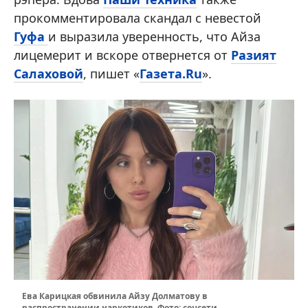
прокомментировала скандал с невестой
Гуфа
и выразила уверенность, что Айза
лицемерит и вскоре отвернется от
Разият
Салаховой
, пишет «
Газета.Ru
».
Ева Карицкая обвинила Айзу Долматову в
распространении наркотиков. Фото: соцсети