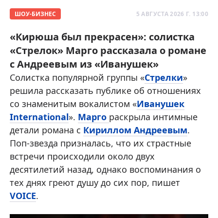
ШОУ-БИЗНЕС
5 АВГУСТА 2026 Г. 13:00
«Кирюша был прекрасен»: солистка
«Стрелок» Марго рассказала о романе
с Андреевым из «Иванушек»
Солистка популярной группы «
Стрелки
»
решила рассказать публике об отношениях
со знаменитым вокалистом «
Иванушек
International
».
Марго
раскрыла интимные
детали романа с
Кириллом Андреевым
.
Поп-звезда призналась, что их страстные
встречи происходили около двух
десятилетий назад, однако воспоминания о
тех днях греют душу до сих пор, пишет
VOICE
.