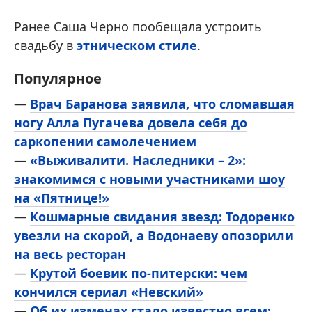
Ранее Саша Черно пообещала устроить
свадьбу в
этническом стиле
.
Популярное
—
Врач Баранова заявила, что сломавшая
ногу Алла Пугачева довела себя до
саркопении самолечением
—
«Выживалити. Наследники – 2»:
знакомимся с новыми участниками шоу
на «Пятнице!»
—
Кошмарные свидания звезд: Тодоренко
увезли на скорой, а Водонаеву опозорили
на весь ресторан
—
Крутой боевик по-питерски: чем
кончился сериал «Невский»
—
Об их изменах стало известно всем: