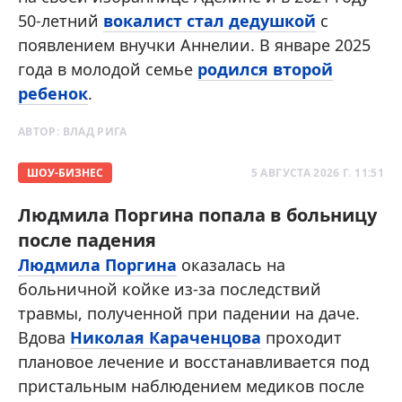
50-летний
вокалист стал дедушкой
с
появлением внучки Аннелии. В январе 2025
года в молодой семье
родился второй
ребенок
.
АВТОР:
ВЛАД РИГА
ШОУ-БИЗНЕС
5 АВГУСТА 2026 Г. 11:51
Людмила Поргина попала в больницу
после падения
Людмила Поргина
оказалась на
больничной койке из-за последствий
травмы, полученной при падении на даче.
Вдова
Николая Караченцова
проходит
плановое лечение и восстанавливается под
пристальным наблюдением медиков после