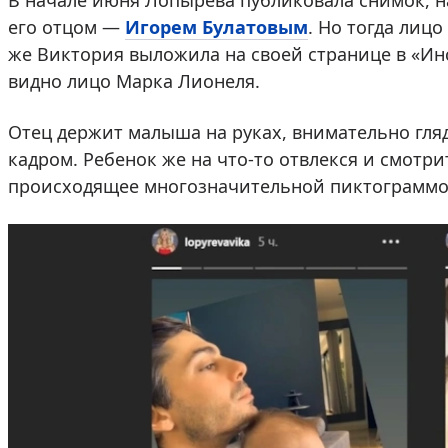
В начале июня Лопырева публиковала снимок, н
его отцом —
Игорем Булатовым
. Но тогда лиц
же Виктория выложила на своей странице в «Ин
видно лицо Марка Лионеля.
Отец держит малыша на руках, внимательно гляд
кадром. Ребенок же на что-то отвлекся и смотр
происходящее многозначительной пиктограммой