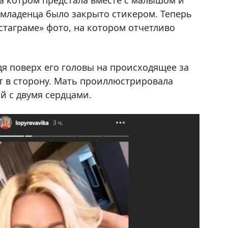
а котром предстала вместе с малышом и
о младенца было закрыто стикером. Теперь
стаграме» фото, на котором отчетливо
я поверх его головы на происходящее за
ит в сторону. Мать проиллюстрировала
 с двумя сердцами.