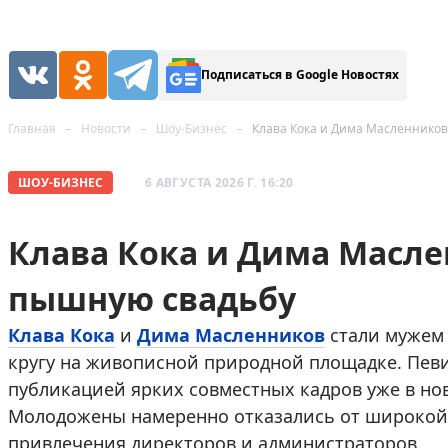
Подписаться в Google Новостях
Главная
Новости
Шоу-Бизнес
Клава Кока и Дима Масленнико
ШОУ-БИЗНЕС
6 АВГУСТА 2026 Г. 16:20
Клава Кока и Дима Масл
пышную свадьбу
Клава Кока
и
Дима Масленников
стали мужем 
кругу на живописной природной площадке. Пев
публикацией ярких совместных кадров уже в нов
Молодожены намеренно отказались от широкой 
привлечения директоров и администраторов.