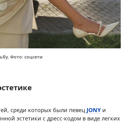
бу. Фото: соцсети
эстетике
тей, среди которых были певец
JONY
и
нной эстетики с дресс-кодом в виде легких