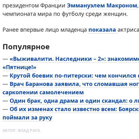
президентом Франции
Эммануэлем Макроном
чемпионата мира по футболу среди женщин.
Ранее впервые лицо младенца
показала
актрис
Популярное
—
«Выживалити. Наследники – 2»: знакомим
«Пятнице!»
—
Крутой боевик по-питерски: чем кончился
—
Врач Баранова заявила, что сломавшая ног
саркопении самолечением
—
Один брак, одна драма и один скандал: о 
—
Об их изменах стало известно всем: Боярск
поймали за руку
АВТОР:
ВЛАД РИГА