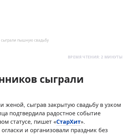
в сыграли пышную свадьбу
ВРЕМЯ ЧТЕНИЯ: 2 МИНУТЫ
енников сыграли
и женой, сыграв закрытую свадьбу в узком
ица подтвердила радостное событие
ом статусе, пишет «
СтарХит
».
огласки и организовали праздник без