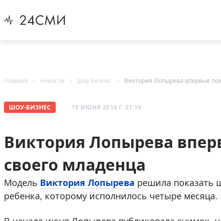
Главная
Новости
Шоу-Бизнес
Виктория Лопырева впервые пок
ШОУ-БИЗНЕС
19 ИЮНЯ 2019 Г. 21:19
Виктория Лопырева впер
своего младенца
Модель
Виктория Лопырева
решила показать 
ребенка, которому исполнилось четыре месяца.