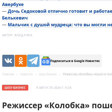
Авербухе
—
Дочь Седоковой отлично готовит и работа
Белькевич
—
Мальчик с душой мудреца: что вы могли н
АВТОР:
ВЛАД РИГА
Подписаться в Google Новостях
Главная
Новости
Шоу-Бизнес
Режиссер «Колобка» пошел в по
ШОУ-БИЗНЕС
9 АВГУСТА 2026 Г. 9:26
Режиссер «Колобка» поше