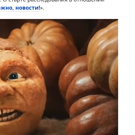
жно, новости!
».