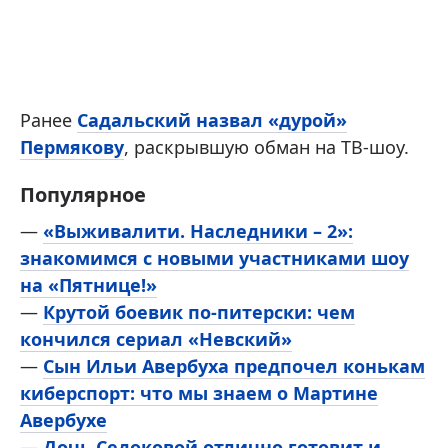
Ранее
Садальский назвал «дурой»
Пермякову
, раскрывшую обман на ТВ-шоу.
Популярное
—
«Выживалити. Наследники – 2»:
знакомимся с новыми участниками шоу
на «Пятнице!»
—
Крутой боевик по-питерски: чем
кончился сериал «Невский»
—
Сын Ильи Авербуха предпочел конькам
киберспорт: что мы знаем о Мартине
Авербухе
—
Дочь Седоковой отлично готовит и