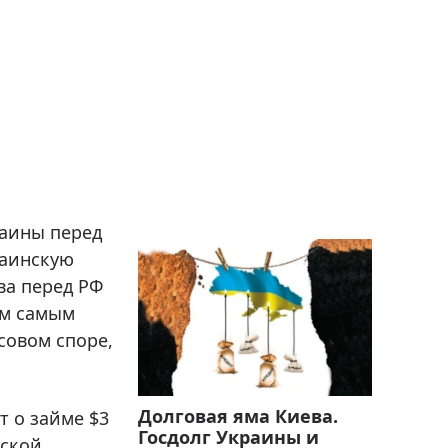
раины перед
раинскую
ва перед РФ
ем самым
совом споре,
Долговая яма Киева.
т о займе $3
Госдолг Украины и
дской