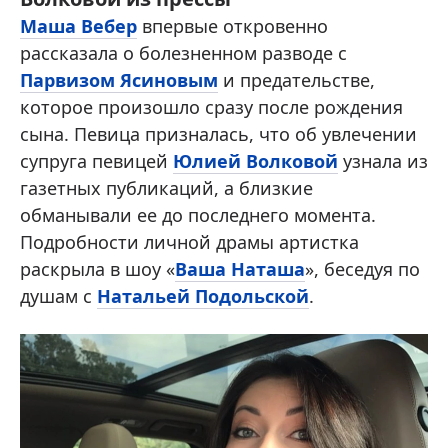
Маша Вебер
впервые откровенно
рассказала о болезненном разводе с
Парвизом Ясиновым
и предательстве,
которое произошло сразу после рождения
сына. Певица призналась, что об увлечении
супруга певицей
Юлией Волковой
узнала из
газетных публикаций, а близкие
обманывали ее до последнего момента.
Подробности личной драмы артистка
раскрыла в шоу «
Ваша Наташа
», беседуя по
душам с
Натальей Подольской
.