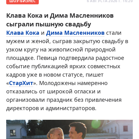
ШОУ-БИЗНЕС
6 АВГУСТА 2026 Г. 16:20
Клава Кока и Дима Масленников
сыграли пышную свадьбу
Клава Кока
и
Дима Масленников
стали
мужем и женой, сыграв закрытую свадьбу в
узком кругу на живописной природной
площадке. Певица подтвердила радостное
событие публикацией ярких совместных
кадров уже в новом статусе, пишет
«
СтарХит
». Молодожены намеренно
отказались от широкой огласки и
организовали праздник без привлечения
директоров и администраторов.