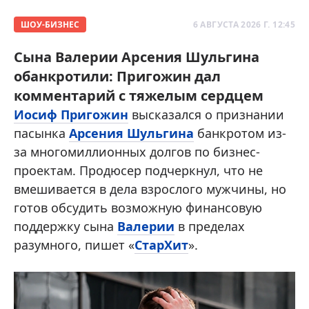
ШОУ-БИЗНЕС
6 АВГУСТА 2026 Г. 12:45
Сына Валерии Арсения Шульгина
обанкротили: Пригожин дал
комментарий с тяжелым сердцем
Иосиф Пригожин
высказался о признании
пасынка
Арсения Шульгина
банкротом из-
за многомиллионных долгов по бизнес-
проектам. Продюсер подчеркнул, что не
вмешивается в дела взрослого мужчины, но
готов обсудить возможную финансовую
поддержку сына
Валерии
в пределах
разумного, пишет «
СтарХит
».