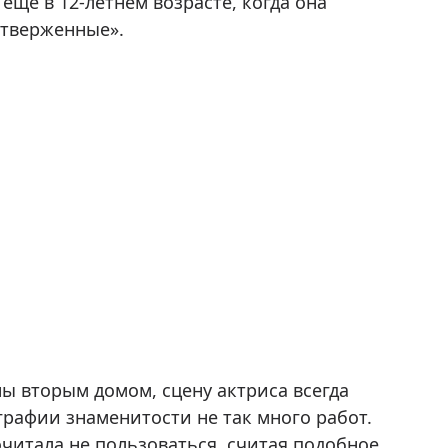
еще в 12-летнем возрасте, когда она
тверженные».
ны вторым домом, сцену актриса всегда
графии знаменитости не так много работ.
читала не пользоваться, считая подобное