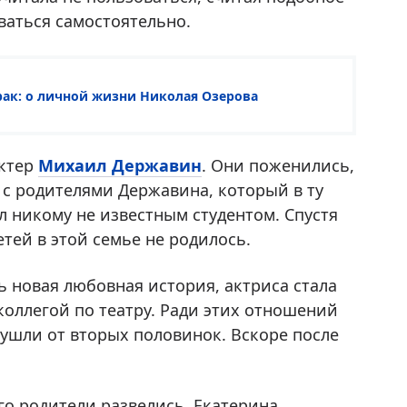
ваться самостоятельно.
рак: о личной жизни Николая Озерова
актер
Михаил Державин
. Они поженились,
ь с родителями Державина, который в ту
л никому не известным студентом. Спустя
детей в этой семье не родилось.
ь новая любовная история, актриса стала
коллегой по театру. Ради этих отношений
ушли от вторых половинок. Вскоре после
го родители развелись. Екатерина