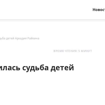
Новос
удьба детей Аркадия Райкина
ВРЕМЯ ЧТЕНИЯ: 5 МИНУТ
илась судьба детей