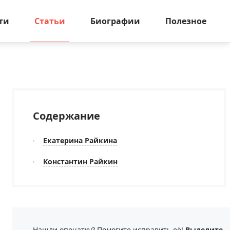
ти
Статьи
Биографии
Полезное
Содержание
Екатерина Райкина
Константин Райкин
Нашли опечатку? Помогите исправить её!
Выделите