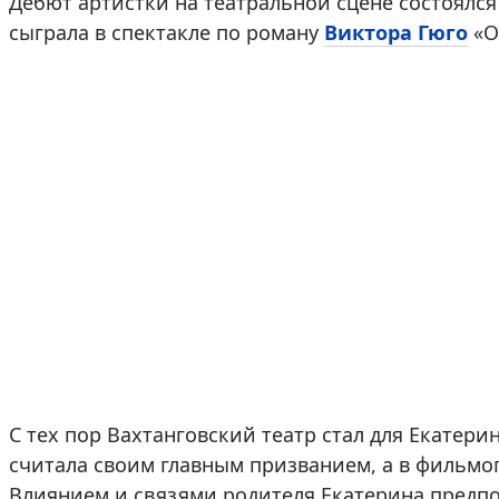
Дебют артистки на театральной сцене состоялся 
сыграла в спектакле по роману
Виктора Гюго
«О
С тех пор Вахтанговский театр стал для Екатери
считала своим главным призванием, а в фильмо
Влиянием и связями родителя Екатерина предпо