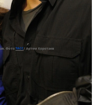
ТАСС
ая. Фото:
/ Артем Коротаев
чной жизни Владимира Епифанцева
общила актеру, что ждет от него ребенка,
ссией она оказалась не готова. Анастасия
ечить семью, и не понимала, как им