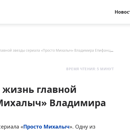
Новос
Как складывалась личная жизнь главной звезды сериала «Просто Михалыч» Владимира Епифанцева
ВРЕМЯ ЧТЕНИЯ: 5 МИНУТ
 жизнь главной
 Михалыч» Владимира
сериала «
Просто Михалыч
». Одну из