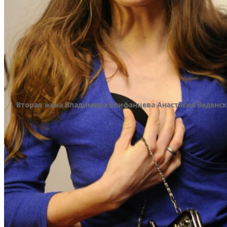
Вторая жена Владимира Епифанцева Анастасия Веденск
Через три месяца после этого знакомства в ли
случились серьезные перемены. Возлюбленная со
однако становиться матерью и жертвовать профе
выразила сомнения, что избранник сумеет обесп
дальше жить.