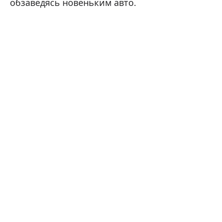
обзаведясь новеньким авто.