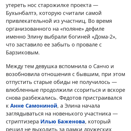
утереть нос старожилке проекта —
Бухынбалтэ, которую считали самой
привлекательной из участниц. Во время
организованного на «поляне» дефиле
именно Элину выбрали богиней «Дома-2»,
что заставило ее забыть о провале с
Барзиковым.
Между тем девушка вспомнила о Санчо и
возобновила отношения с бывшим, при этом
отпустить старые обиды не получилось —
влюбленные продолжили ссориться и вскоре
снова разбежались. Федотов пристраивался
к
Анне Самониной
, а Элина начала
заглядываться на новенького участника —
стриптизера
Илью Баженова
, который
решил не выходить за рамки дружеских