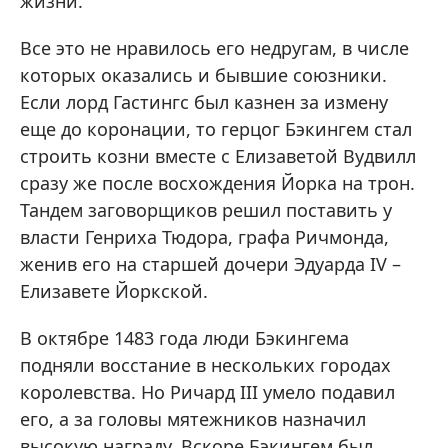
жизни.
Все это не нравилось его недругам, в числе
которых оказались и бывшие союзники.
Если лорд Гастингс был казнен за измену
еще до коронации, то герцог Бэкингем стал
строить козни вместе с Елизаветой Вудвилл
сразу же после восхождения Йорка на трон.
Тандем заговорщиков решил поставить у
власти Генриха Тюдора, графа Ричмонда,
женив его на старшей дочери Эдуарда IV –
Елизавете Йоркской.
В октябре 1483 года люди Бэкингема
подняли восстание в нескольких городах
королевства. Но Ричард III умело подавил
его, а за головы мятежников назначил
высокую награду. Вскоре Бэкингем был