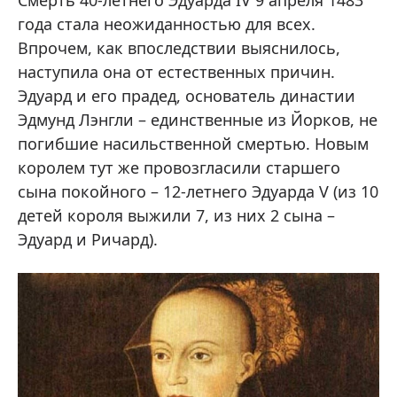
Смерть 40-летнего Эдуарда IV 9 апреля 1483
года стала неожиданностью для всех.
Впрочем, как впоследствии выяснилось,
наступила она от естественных причин.
Эдуард и его прадед, основатель династии
Эдмунд Лэнгли – единственные из Йорков, не
погибшие насильственной смертью. Новым
королем тут же провозгласили старшего
сына покойного – 12-летнего Эдуарда V (из 10
детей короля выжили 7, из них 2 сына –
Эдуард и Ричард).