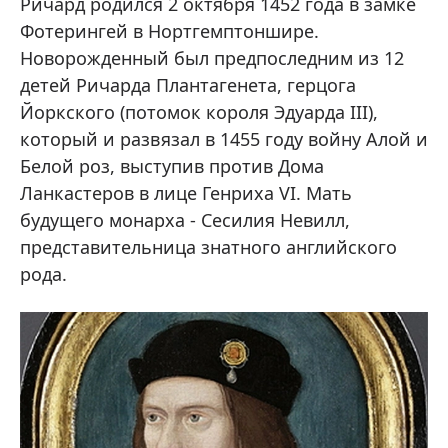
Ричард родился 2 октября 1452 года в замке
Фотерингей в Нортгемптоншире.
Новорожденный был предпоследним из 12
детей Ричарда Плантагенета, герцога
Йоркского (потомок короля Эдуарда III),
который и развязал в 1455 году войну Алой и
Белой роз, выступив против Дома
Ланкастеров в лице Генриха VI. Мать
будущего монарха - Сесилия Невилл,
представительница знатного английского
рода.