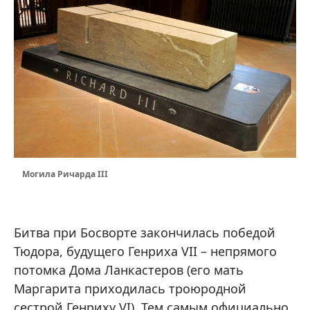
Могила Ричарда III
Битва при Босворте закончилась победой
Тюдора, будущего Генриха VII – непрямого
потомка Дома Ланкастеров (его мать
Маргарита приходилась троюродной
сестрой Генриху VI). Тем самым официально