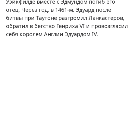
Уэйкфилде вместе с Эдмундом погиб его
отец. Через год, в 1461-м, Эдуард после
битвы при Таутоне разгромил Ланкастеров,
обратил в бегство Генриха VI и провозгласил
себя королем Англии Эдуардом IV.