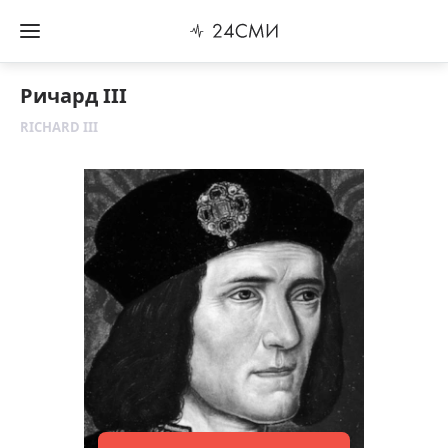
Ричард III
RICHARD III