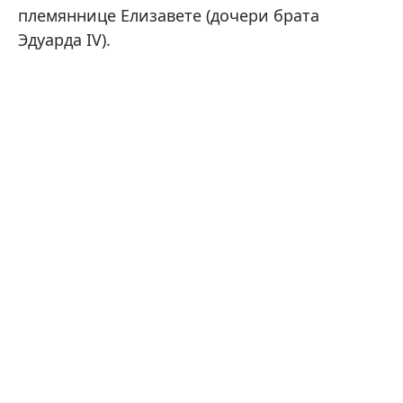
племяннице Елизавете (дочери брата
Эдуарда IV).