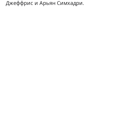
Джеффрис и Арьян Симхадри.