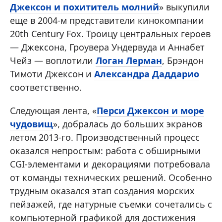
Джексон и похититель молний
» выкупили
еще в 2004-м представители кинокомпании
20th Century Fox. Троицу центральных героев
— Джексона, Гроувера Ундервуда и Аннабет
Чейз — воплотили
Логан Лерман
, Брэндон
Тимоти Джексон и
Александра Даддарио
соответственно.
Следующая лента, «
Перси Джексон и море
чудовищ
», добралась до больших экранов
летом 2013-го. Производственный процесс
оказался непростым: работа с обширными
CGI-элементами и декорациями потребовала
от команды технических решений. Особенно
трудным оказался этап создания морских
пейзажей, где натурные съемки сочетались с
компьютерной графикой для достижения