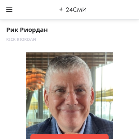
Рик Риордан
RICK RIORDAN