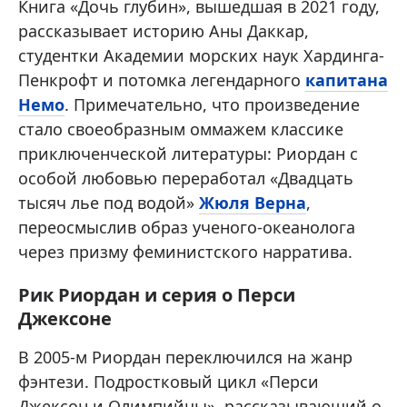
Книга «Дочь глубин», вышедшая в 2021 году,
рассказывает историю Аны Даккар,
студентки Академии морских наук Хардинга-
Пенкрофт и потомка легендарного
капитана
Немо
. Примечательно, что произведение
стало своеобразным оммажем классике
приключенческой литературы: Риордан с
особой любовью переработал «Двадцать
тысяч лье под водой»
Жюля Верна
,
переосмыслив образ ученого-океанолога
через призму феминистского нарратива.
Рик Риордан и серия о Перси
Джексоне
В 2005-м Риордан переключился на жанр
фэнтези. Подростковый цикл «Перси
Джексон и Олимпийцы», рассказывающий о