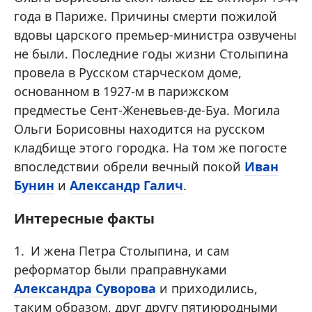
года в Париже. Причины смерти пожилой
вдовы царского премьер-министра озвучены
не были. Последние годы жизни Столыпина
провела в Русском старческом доме,
основанном в 1927-м в парижском
предместье Сент-Женевьев-де-Буа. Могила
Ольги Борисовны находится на русском
кладбище этого городка. На том же погосте
впоследствии обрели вечный покой
Иван
Бунин
и
Александр Галич
.
Интересные факты
И жена Петра Столыпина, и сам
реформатор были праправнуками
Александра Суворова
и приходились,
таким образом, друг другу пятиюродными