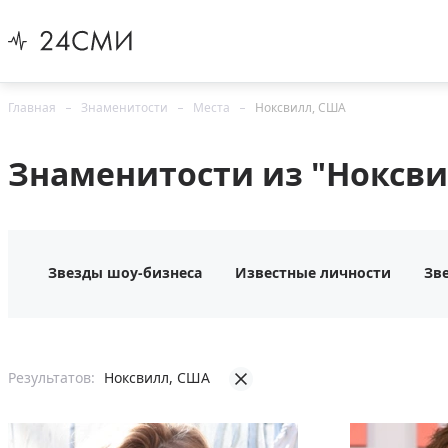
Главная
Знаменитости
Места
Ноксвилл, США
Знаменитости из "Ноксви
Звезды шоу-бизнеса
Известные личности
Зв
Результатов:
Ноксвилл, США