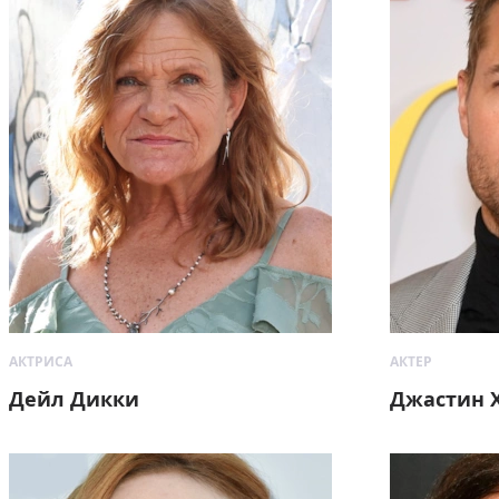
АКТРИСА
АКТЕР
Дейл Дикки
Джастин 