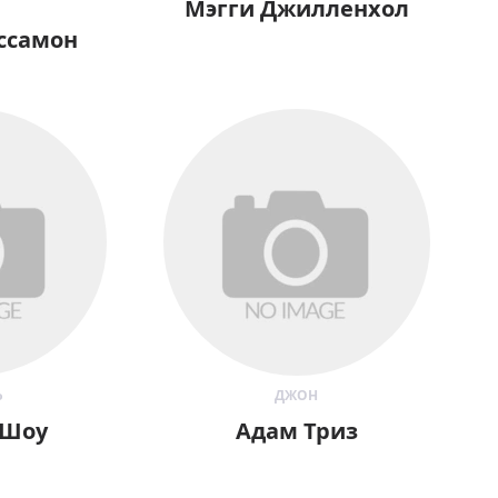
Мэгги Джилленхол
ссамон
Ь
ДЖОН
 Шоу
Адам Триз