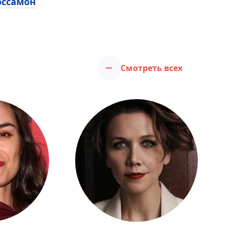
оссамон
Смотреть всех