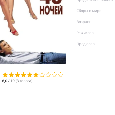
Сборы в мире
Возраст
Режиссер
Продюсер
6,0
/ 10 (
3
голоса)