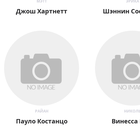
МЭТТ
ЭРИКА
Джош Хартнетт
Шэннин Со
РАЙАН
НИКОЛ
Пауло Костанцо
Винесса