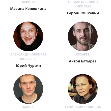
КАРИНА
ГЕРМАН ПЕТРОВИЧ
НИКОЛАЕВ
Марина Коняшкина
Сергей Юшкевич
АЛЕКСАНДР КОБЗЫРЕВ
СУХАРЕВ
(КОБЗАРЬ)
Антон Батырев
​Юрий Чурсин
МИША
ГАЛИНА МИХАЙЛОВНА