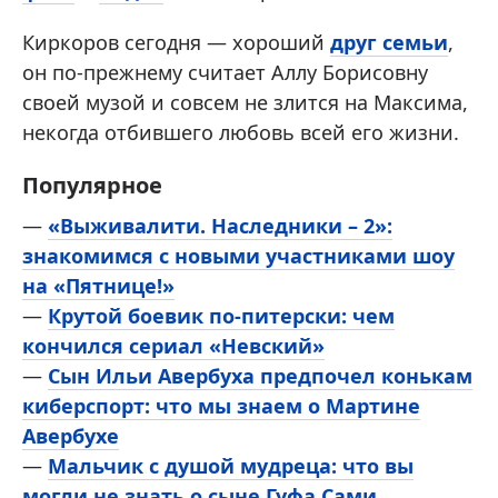
Киркоров сегодня — хороший
друг семьи
,
он по-прежнему считает Аллу Борисовну
своей музой и совсем не злится на Максима,
некогда отбившего любовь всей его жизни.
Популярное
—
«Выживалити. Наследники – 2»:
знакомимся с новыми участниками шоу
на «Пятнице!»
—
Крутой боевик по-питерски: чем
кончился сериал «Невский»
—
Сын Ильи Авербуха предпочел конькам
киберспорт: что мы знаем о Мартине
Авербухе
—
Мальчик с душой мудреца: что вы
могли не знать о сыне Гуфа Сами