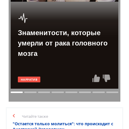
вызванных раком.
артист скончался.
Поделиться:
Знаменитости, которые
умерли от рака головного
мозга
НАРРАТИВ
Читайте также
"Остается только молиться": что происходит с