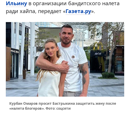
Ильину
в организации бандитского налета
ради хайпа, передает «
Газета.ру
».
Курбан Омаров просит Бастрыкина защитить жену после
«налета блогеров». Фото: соцсети