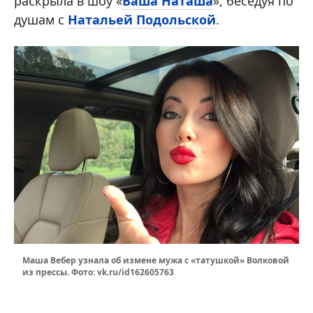
раскрыла в шоу «
Ваша Наташа
», беседуя по
душам с
Натальей Подольской
.
Маша Вебер узнала об измене мужа с «татушкой» Волковой
из прессы. Фото: vk.ru/id162605763