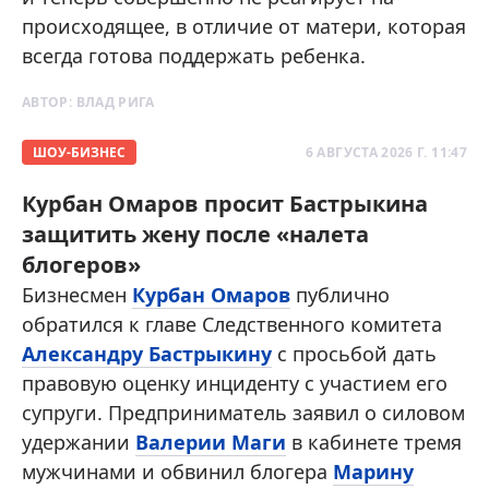
происходящее, в отличие от матери, которая
всегда готова поддержать ребенка.
АВТОР:
ВЛАД РИГА
ШОУ-БИЗНЕС
6 АВГУСТА 2026 Г. 11:47
Курбан Омаров просит Бастрыкина
защитить жену после «налета
блогеров»
Бизнесмен
Курбан Омаров
публично
обратился к главе Следственного комитета
Александру Бастрыкину
с просьбой дать
правовую оценку инциденту с участием его
супруги. Предприниматель заявил о силовом
удержании
Валерии Маги
в кабинете тремя
мужчинами и обвинил блогера
Марину