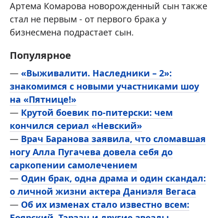
Артема Комарова новорожденный сын также
стал не первым - от первого брака у
бизнесмена подрастает сын.
Популярное
—
«Выживалити. Наследники – 2»:
знакомимся с новыми участниками шоу
на «Пятнице!»
—
Крутой боевик по-питерски: чем
кончился сериал «Невский»
—
Врач Баранова заявила, что сломавшая
ногу Алла Пугачева довела себя до
саркопении самолечением
—
Один брак, одна драма и один скандал:
о личной жизни актера Даниэля Вегаса
—
Об их изменах стало известно всем:
Боярский, Тарзан и другие звезды,