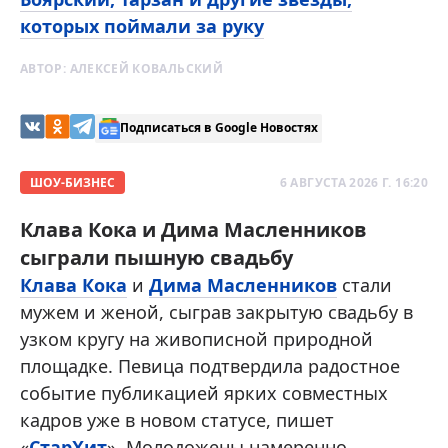
которых поймали за руку
АВТОР:
АЛЕКСЕЙ КОВАЛЬСКИЙ
Подписаться в Google Новостях
ШОУ-БИЗНЕС
6 АВГУСТА 2026 Г. 16:20
Клава Кока и Дима Масленников
сыграли пышную свадьбу
Клава Кока
и
Дима Масленников
стали
мужем и женой, сыграв закрытую свадьбу в
узком кругу на живописной природной
площадке. Певица подтвердила радостное
событие публикацией ярких совместных
кадров уже в новом статусе, пишет
«
СтарХит
». Молодожены намеренно