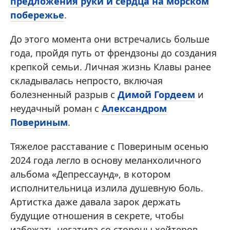
предложения руки и сердца на морском
побережье
.
До этого момента они встречались больше
года, пройдя путь от френдзоны до создания
крепкой семьи. Личная жизнь Клавы ранее
складывалась непросто, включая
болезненный разрыв с
Димой Гордеем
и
неудачный роман с
Александром
Повериным
.
Тяжелое расставание с Повериным осенью
2024 года легло в основу меланхоличного
альбома «Депрессаунд», в котором
исполнительница излила душевную боль.
Артистка даже давала зарок держать
будущие отношения в секрете, чтобы
избежать негатива со стороны хейтеров.