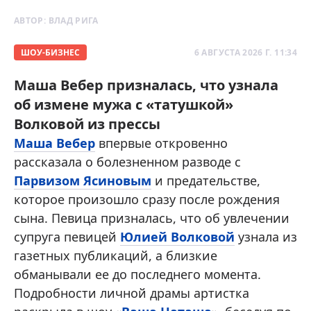
АВТОР:
ВЛАД РИГА
ШОУ-БИЗНЕС
6 АВГУСТА 2026 Г. 11:34
Маша Вебер призналась, что узнала
об измене мужа с «татушкой»
Волковой из прессы
Маша Вебер
впервые откровенно
рассказала о болезненном разводе с
Парвизом Ясиновым
и предательстве,
которое произошло сразу после рождения
сына. Певица призналась, что об увлечении
супруга певицей
Юлией Волковой
узнала из
газетных публикаций, а близкие
обманывали ее до последнего момента.
Подробности личной драмы артистка