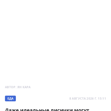
АВТОР:
ЯН КАРА
ЕДА
8 АВГУСТА 2026 Г. 15:11
Даже идеальные лисички могут