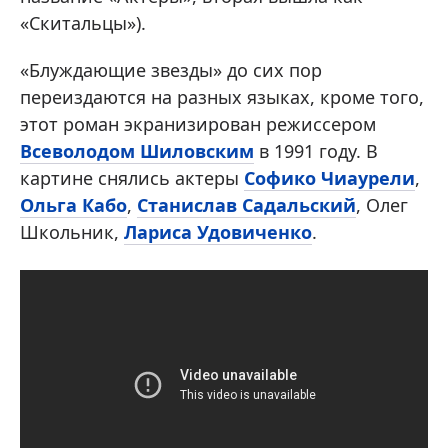
«Скитальцы»).
«Блуждающие звезды» до сих пор
переиздаются на разных языках, кроме того,
этот роман экранизирован режиссером
Всеволодом Шиловским
в 1991 году. В
картине снялись актеры
Софико Чиаурели
,
Ольга Кабо
,
Станислав Садальский
, Олег
Школьник,
Лариса Удовиченко
.