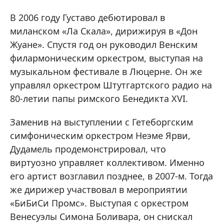
В 2006 году Густаво дебютировал в
миланском «Ла Скала», дирижируя в «Дон
Жуане». Спустя год он руководил Венским
филармоническим оркестром, выступая на
музыкальном фестивале в Люцерне. Он же
управлял оркестром Штутгартского радио на
80-летии папы римского Бенедикта XVI.
Заменив на выступлении с Гетеборгским
симфоническим оркестром Неэме Ярви,
Дудамель продемонстрировал, что
виртуозно управляет коллективом. Именно
его артист возглавил позднее, в 2007-м. Тогда
же дирижер участвовал в мероприятии
«БиБиСи Промс». Выступая с оркестром
Венесуэлы Симона Боливара, он снискал