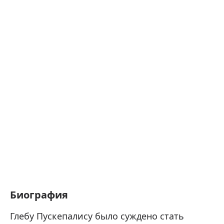
Биография
Глебу Пускепалису было суждено стать