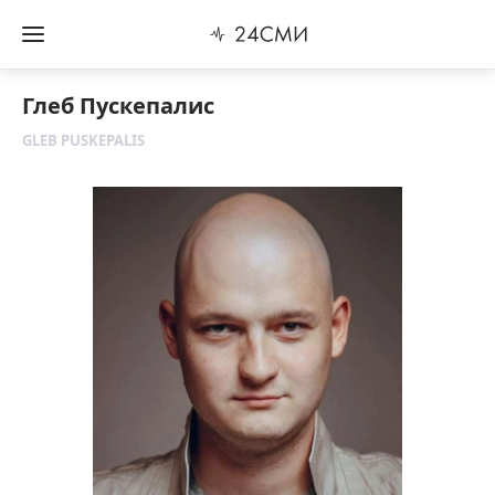
Глеб Пускепалис
GLEB PUSKEPALIS