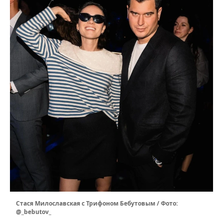
Стася Милославская с Трифоном Бебутовым / Фото:
@_bebutov_