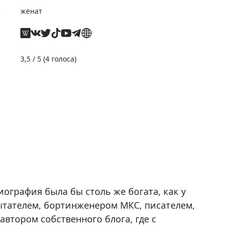
е
женат
3,5
/ 5 (
4
голоса)
иография была бы столь же богата, как у
ытателем, бортинженером МКС, писателем,
автором собственного блога, где с