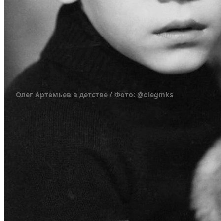
Олег Артемьев в детстве / Фото: @olegmks
После получения аттестата о среднем образова
политех, после окончания которого, как положен
затем устроился работать электромонтером на з
В 1998 году Артемьев получил еще одно образов
на инженера-механика, а спустя год специалиста
занимался внекорабельной деятельностью, разр