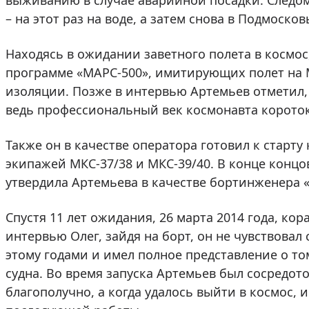
выживанию в случае аварийной посадки. Следо
– на этот раз на воде, а затем снова в Подмосков
Находясь в ожидании заветного полета в космос
программе «МАРС-500», имитирующих полет на М
изоляции. Позже в интервью Артемьев отметил, 
ведь профессиональный век космонавта короток
Также он в качестве оператора готовил к старту
экипажей МКС-37/38 и МКС-39/40. В конце концо
утвердила Артемьева в качестве бортинженера 
Спустя 11 лет ожидания, 26 марта 2014 года, кор
интервью Олег, зайдя на борт, он не чувствовал 
этому годами и имел полное представление о то
судна. Во время запуска Артемьев был сосредот
благополучно, а когда удалось выйти в космос, 