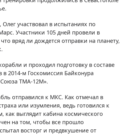
м тренировки продолжились в Севастополе
ье.
, Олег участвовал в испытаниях по
арс. Участники 105 дней провели в
что вряд ли дождется отправки на планету,
.
 корабли и проходил подготовку в составе
в в 2014-м Госкомиссия Байконура
«Союза ТМА-12М».
абль отправился к МКС. Как отмечал в
страха или изумления, ведь готовился к
м, как выглядит кабина космического
очен на том, чтобы все прошло
испытал восторг и предвкушение от