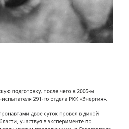
 служебных модулей и даже скафандров.
дин диплом – в сфере управления
дарственной службы при президенте РФ. В
кономических наук, занимается научной
кую подготовку, после чего в 2005-м
спытателя 291-го отдела РКК «Энергия».
тронавтами двое суток провел в дикой
бласти, участвуя в эксперименте по