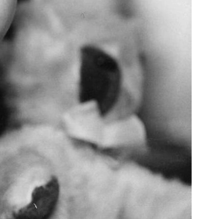
нии выпускник поступил в Таллинский
о, отслужил в рядах Советской армии, а
авод в Таллине.
ание, отучившись в МГТУ им. Н. Э. Баумана
 приняли в штат РКК «Энергия», где он
абатывая бортовую документацию, а также