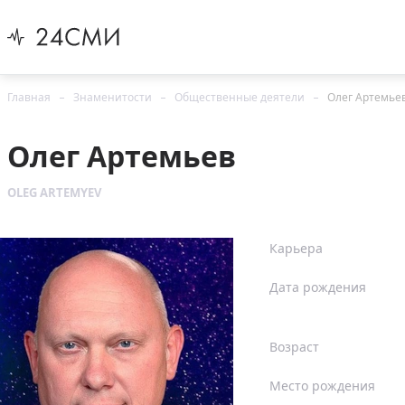
Главная
Знаменитости
Общественные деятели
Олег Артемье
Олег Артемьев
OLEG ARTEMYEV
Карьера
Дата рождения
Возраст
Место рождения