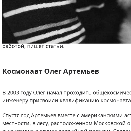
проводил техобслуживание и ремонт аппаратов,
В ожидании первого полета Олег получил еще о
персоналом, окончив Российскую академию госу
2017 году он защитил диссертацию кандидата э
работой, пишет статьи.
Космонавт Олег Артемьев
В 2003 году Олег начал проходить общекосмичес
инженеру присвоили квалификацию космонавта-и
Спустя год Артемьев вместе с американскими ас
местности, в лесу, расположенном Московской о