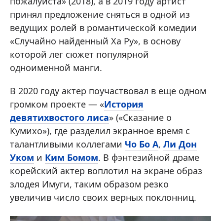
пожалуйста» (2018), а в 2019 году артист
принял предложение сняться в одной из
ведущих ролей в романтической комедии
«Случайно найденный Ха Ру», в основу
которой лег сюжет популярной
одноименной манги.
В 2020 году актер поучаствовал в еще одном
громком проекте — «
История
девятихвостого лиса
» («Сказание о
Кумихо»), где разделил экранное время с
талантливыми коллегами
Чо Бо А
,
Ли Дон
Уком
и
Ким Бомом
. В фэнтезийной драме
корейский актер воплотил на экране образ
злодея Имуги, таким образом резко
увеличив число своих верных поклонниц.