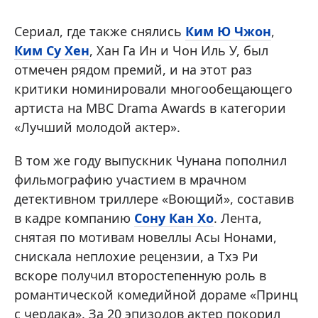
Сериал, где также снялись
Ким Ю Чжон
,
Ким Су Хен
, Хан Га Ин и Чон Иль У, был
отмечен рядом премий, и на этот раз
критики номинировали многообещающего
артиста на MBC Drama Awards в категории
«Лучший молодой актер».
В том же году выпускник Чунана пополнил
фильмографию участием в мрачном
детективном триллере «Воющий», составив
в кадре компанию
Сону Кан Хо
. Лента,
снятая по мотивам новеллы Асы Нонами,
снискала неплохие рецензии, а Тхэ Ри
вскоре получил второстепенную роль в
романтической комедийной дораме «Принц
с чердака». За 20 эпизодов актер покорил