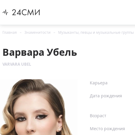
Главная
Знаменитости
Музыканты, певцы и музыкальные группы
Варвара Убель
VARVARA UBEL
Карьера
Дата рождения
Возраст
Место рождения