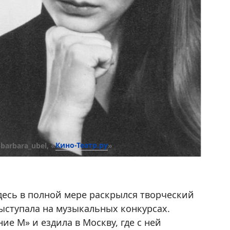
Кино-Театр.ру
barbara_ubel, «
»
десь в полной мере раскрылся творческий
ыступала на музыкальных конкурсах.
е М» и ездила в Москву, где с ней