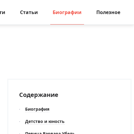
ти
Статьи
Биографии
Полезное
Содержание
Биография
Детство и юность
Певица Варвара Убель