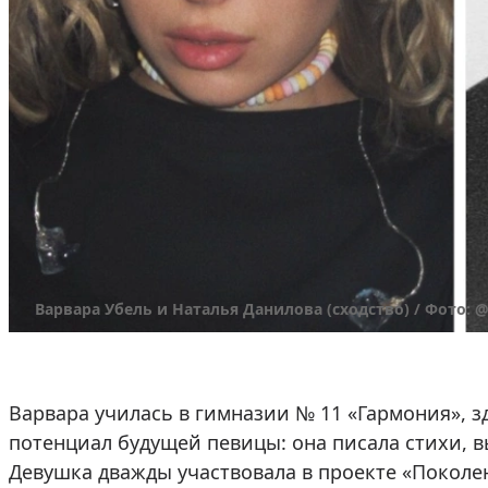
Варвара Убель и Наталья Данилова (сходство) / Фото: @
Варвара училась в гимназии № 11 «Гармония», з
потенциал будущей певицы: она писала стихи, в
Девушка дважды участвовала в проекте «Поколени