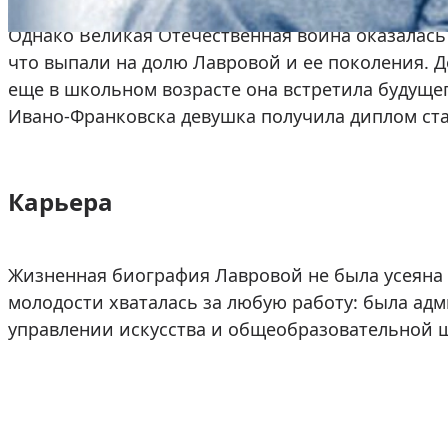
Однако Великая Отечественная война оказалас
что выпали на долю Лавровой и ее поколения. 
еще в школьном возрасте она встретила будущег
Ивано-Франковска девушка получила диплом ст
Карьера
Жизненная биография Лавровой не была усеяна 
молодости хваталась за любую работу: была адм
управлении искусства и общеобразовательной 