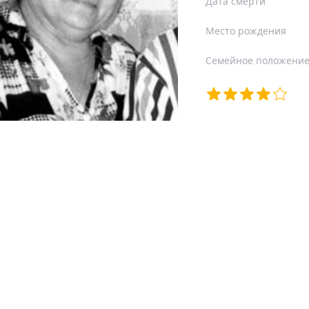
Дата смерти
Место рождения
Семейное положени