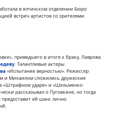
работала в ялтинском отделении Бюро
цией встреч артистов со зрителями.
ке», приведшего в итоге к браку, Лаврова
едеву
. Талантливые актеры
ва
«Испытание верностью». Режиссер
ем и Михаилом сложились дружеские
в «Штрафном ударе» и «Шельменко-
чески рассказывал о Пуговкине, но тогда
е предоставит ей шанс лично
ий.