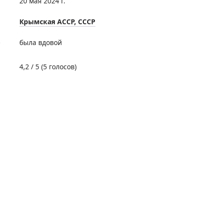
20 мая 2024 г.
Крымская АССР, СССР
е
была вдовой
4,2
/ 5 (
5
голосов)