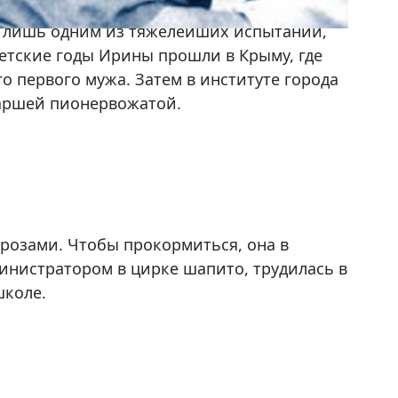
ь лишь одним из тяжелейших испытаний,
Детские годы Ирины прошли в Крыму, где
о первого мужа. Затем в институте города
аршей пионервожатой.
розами. Чтобы прокормиться, она в
инистратором в цирке шапито, трудилась в
школе.