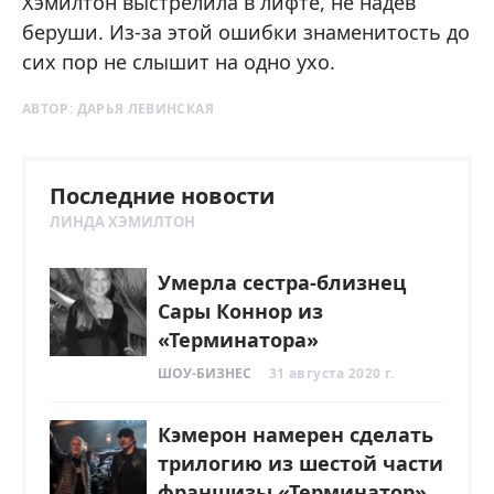
Хэмилтон выстрелила в лифте, не надев
беруши. Из-за этой ошибки знаменитость до
сих пор не слышит на одно ухо.
АВТОР:
ДАРЬЯ ЛЕВИНСКАЯ
Последние новости
ЛИНДА ХЭМИЛТОН
Умерла сестра-близнец
Сары Коннор из
«Терминатора»
ШОУ-БИЗНЕС
31 августа 2020 г.
Кэмерон намерен сделать
трилогию из шестой части
франшизы «Терминатор»