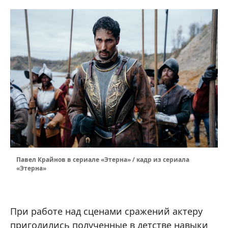
Павел Крайнов в сериaле «Этернa» / кадр из сериала
«Этернa»
При работе над сценами сражений актеру
пригодились полученные в детстве навыки