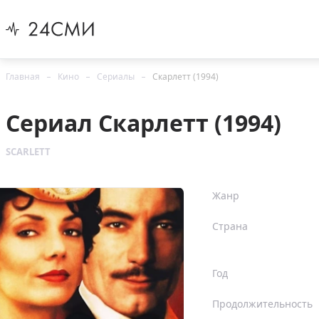
Главная
Кино
Сериалы
Скарлетт (1994)
Сериал Скарлетт (1994)
SCARLETT
Жанр
Страна
Год
Продолжительность