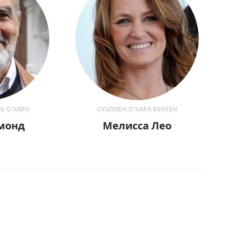
Ь О'ХАРА
СУЭЛЛЕН О'ХАРА БЕНТЕН
ймонд
Мелисса Лео