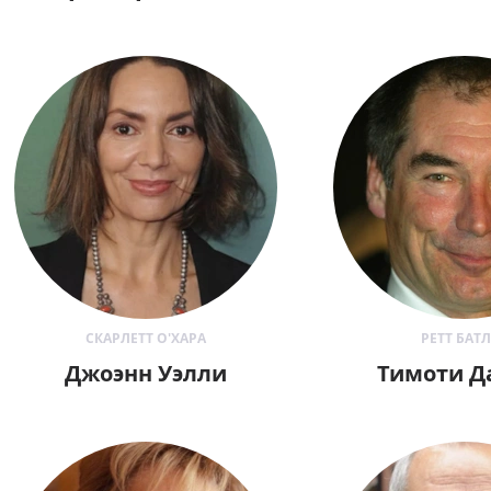
СКАРЛЕТТ О'ХАРА
РЕТТ БАТ
Джоэнн Уэлли
Тимоти Д