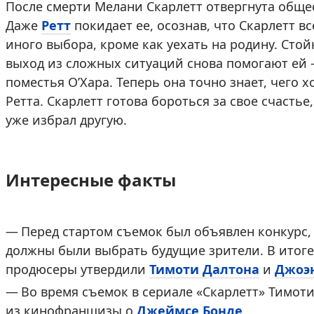
После смерти Мелани Скарлетт отвергнута общес
Даже
Ретт
покидает ее, осознав, что Скарлетт вс
иного выбора, кроме как уехать на родину. Сто
выход из сложных ситуаций снова помогают ей 
поместья О’Хара. Теперь она точно знает, чего 
Ретта. Скарлетт готова бороться за свое счасть
уже избрал другую.
Интересные факты
Перед стартом съемок был объявлен конкурс, 
должны были выбрать будущие зрители. В итоге
продюсеры утвердили
Тимоти Далтона
и
Джоэ
Во время съемок в сериале «Скарлетт» Тимот
из кинофраншизы о
Джеймсе Бонде