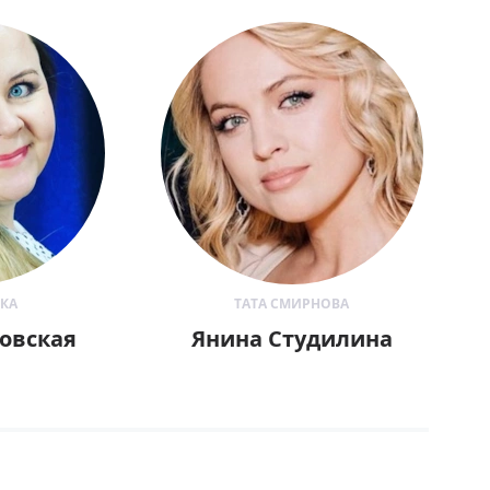
КА
ТАТА СМИРНОВА
овская
Янина Студилина