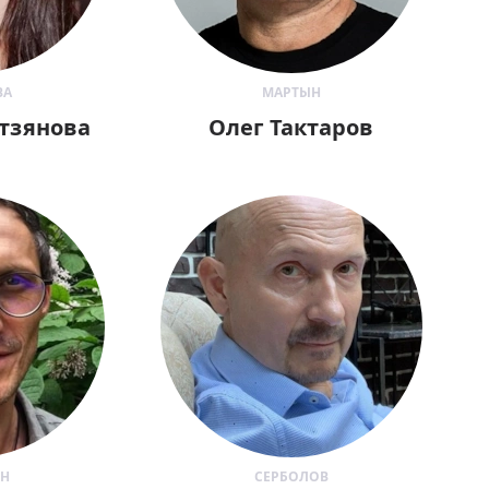
ВА
МАРТЫН
тзянова
Олег Тактаров
ИН
СЕРБОЛОВ