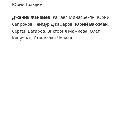
Юрий Гольдин
Джаник Файзиев
,
Рафаел Минасбекян
,
Юрий
Сапронов
,
Теймур Джафаров
,
Юрий Ваксман
,
Сергей Багиров
,
Виктория Мамиева
,
Олег
Капустин
,
Станислав Чепаев