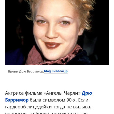
blog.livedoor.jp
Брови Дрю Бэрримор,
Актриса фильма «Ангелы Чарли»
Дрю
Бэрримор
была символом 90-х. Если
гардероб лицедейки тогда не вызывал
вопросов, то брови, похожие на две