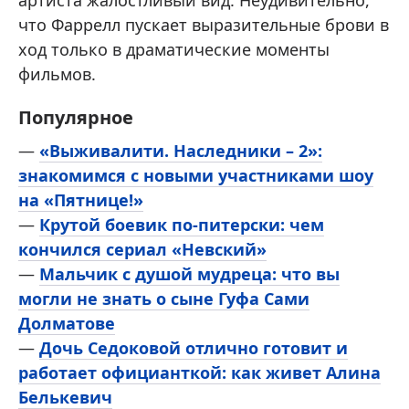
артиста жалостливый вид. Неудивительно,
что Фаррелл пускает выразительные брови в
ход только в драматические моменты
фильмов.
Популярное
—
«Выживалити. Наследники – 2»:
знакомимся с новыми участниками шоу
на «Пятнице!»
—
Крутой боевик по-питерски: чем
кончился сериал «Невский»
—
Мальчик с душой мудреца: что вы
могли не знать о сыне Гуфа Сами
Долматове
—
Дочь Седоковой отлично готовит и
работает официанткой: как живет Алина
Белькевич