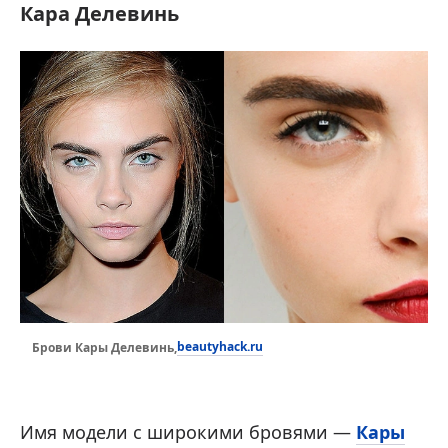
Кара Делевинь
beautyhack.ru
Брови Кары Делевинь,
Имя модели с широкими бровями —
Кары