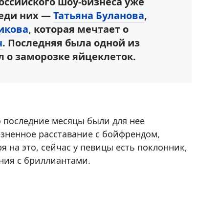
оссийского шоу-бизнеса уже
реди них —
Татьяна Буланова
,
икова
, которая мечтает о
ч
. Последняя была одной из
л о заморозке яйцеклеток.
о последние месяцы были для нее
зненное расставание с бойфрендом,
 на это, сейчас у певицы есть поклонник,
ния с бриллиантами.