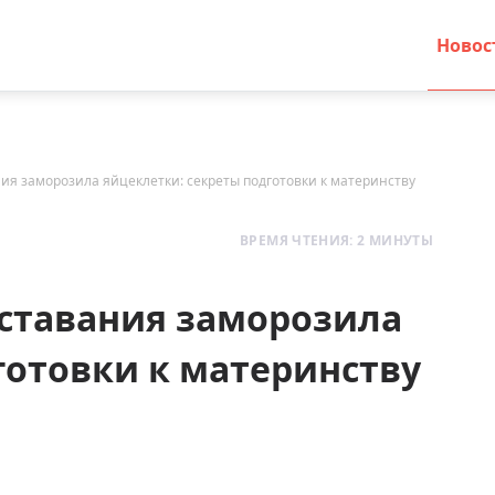
Новос
ия заморозила яйцеклетки: секреты подготовки к материнству
ВРЕМЯ ЧТЕНИЯ: 2 МИНУТЫ
сставания заморозила
готовки к материнству