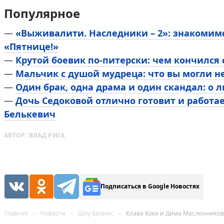
Популярное
—
«Выживалити. Наследники – 2»: знакомим
«Пятнице!»
—
Крутой боевик по-питерски: чем кончился
—
Мальчик с душой мудреца: что вы могли н
—
Один брак, одна драма и один скандал: о 
—
Дочь Седоковой отлично готовит и работа
Белькевич
АВТОР:
ВЛАД РИГА
Подписаться в Google Новостях
Главная
Новости
Шоу-Бизнес
Клава Кока и Дима Масленнико