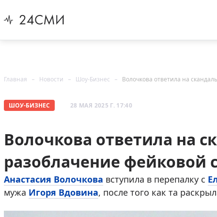
Главная
Новости
Шоу-Бизнес
Волочкова ответила на скандал
ШОУ-БИЗНЕС
28 МАЯ 2025 Г. 17:40
Волочкова ответила на с
разоблачение фейковой 
Анастасия Волочкова
вступила в перепалку с
Е
мужа
Игоря Вдовина
, после того как та раскры