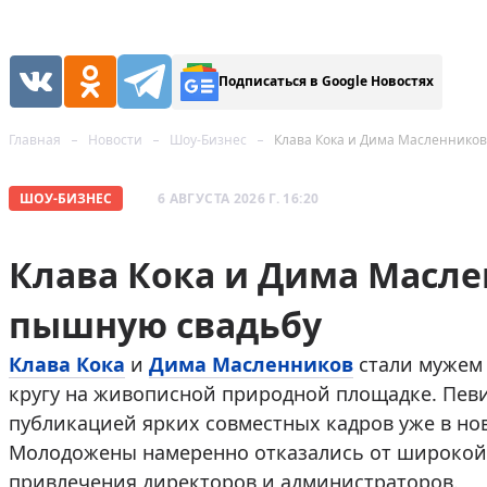
Подписаться в Google Новостях
Главная
Новости
Шоу-Бизнес
Клава Кока и Дима Масленнико
ШОУ-БИЗНЕС
6 АВГУСТА 2026 Г. 16:20
Клава Кока и Дима Масл
пышную свадьбу
Клава Кока
и
Дима Масленников
стали мужем 
кругу на живописной природной площадке. Пев
публикацией ярких совместных кадров уже в нов
Молодожены намеренно отказались от широкой 
привлечения директоров и администраторов.