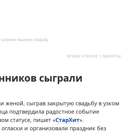
в сыграли пышную свадьбу
ВРЕМЯ ЧТЕНИЯ: 2 МИНУТЫ
енников сыграли
и женой, сыграв закрытую свадьбу в узком
ица подтвердила радостное событие
ом статусе, пишет «
СтарХит
».
огласки и организовали праздник без