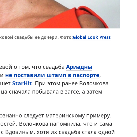
Global Look Press
ковой свадьбы ее дочери. Фото:
евой о том, что свадьба
Ариадны
 и
не поставили штамп в паспорте
,
ишет
StarHit
. При этом ранее Волочкова
ца сначала побывала в загсе, а затем
сознанно следует материнскому примеру,
стей. Волочкова напомнила, что и сама
с Вдовиным, хотя их свадьба стала одной