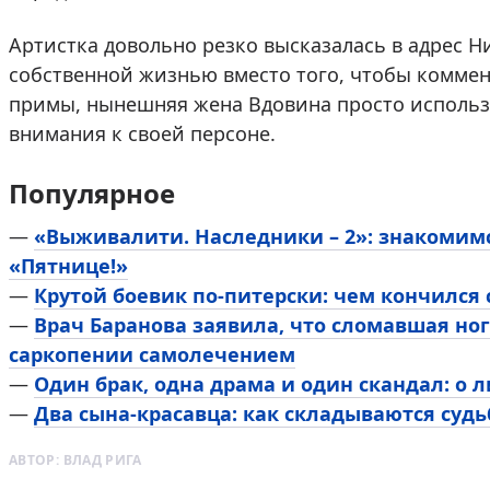
Артистка довольно резко высказалась в адрес Н
собственной жизнью вместо того, чтобы комме
примы, нынешняя жена Вдовина просто использ
внимания к своей персоне.
Популярное
—
«Выживалити. Наследники – 2»: знакомим
«Пятнице!»
—
Крутой боевик по-питерски: чем кончился
—
Врач Баранова заявила, что сломавшая ног
саркопении самолечением
—
Один брак, одна драма и один скандал: о 
—
Два сына-красавца: как складываются суд
АВТОР:
ВЛАД РИГА