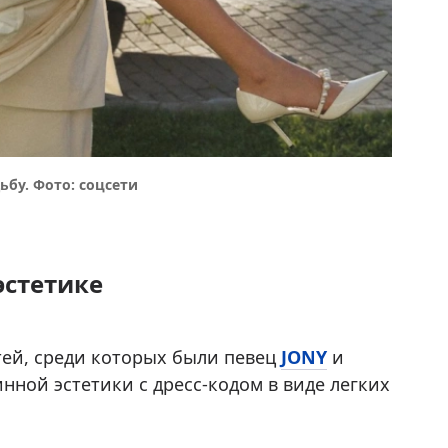
бу. Фото: соцсети
эстетике
тей, среди которых были певец
JONY
и
нной эстетики с дресс-кодом в виде легких