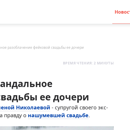
Новос
ьное разоблачение фейковой свадьбы ее дочери
ВРЕМЯ ЧТЕНИЯ: 2 МИНУТЫ
кандальное
свадьбы ее дочери
леной Николаевой
- супругой своего экс-
ла правду о
нашумевшей свадьбе
.