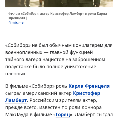
Фильм «Собибор»: актер Кристофер Ламберт в роли Карла
Френцеля |
filmix.me
«Собибор» не был обычным концлагерем для
военнопленных — главной функцией
тайного лагеря нацистов на заброшенном
полустанке было полное уничтожение
пленных.
В фильме «Собибор» роль
Карла Френцеля
сыграл американский актер
Кристофер
Ламберт
. Российским зрителям актер,
прежде всего, известен по роли Коннора
МакЛауда в фильме «
Горец
». Ламберт сыграл