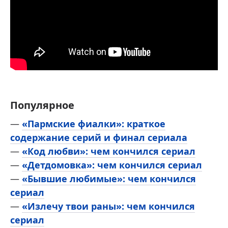
Популярное
—
«Пармские фиалки»: краткое
содержание серий и финал сериала
—
«Код любви»: чем кончился сериал
—
«Детдомовка»: чем кончился сериал
—
«Бывшие любимые»: чем кончился
сериал
—
«Излечу твои раны»: чем кончился
сериал