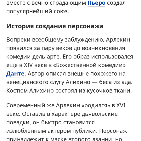
вместе с вечно страдающим
Пьеро
создал
популярнейший союз.
История создания персонажа
Вопреки всеобщему заблуждению, Арлекин
появился за пару веков до возникновения
комедии дель арте. Его образ использовался
еще в XIV веке в «Божественной комедии»
Данте
. Автор описал внешне похожего на
венецианского слугу Алихино — беса из ада.
Костюм Алихино состоял из кусочков ткани.
Современный же Арлекин «родился» в XVI
веке. Оставив в характере дьявольские
повадки, он быстро становится
излюбленным актером публики. Персонаж
принадлежит к маске второго дзанни, но