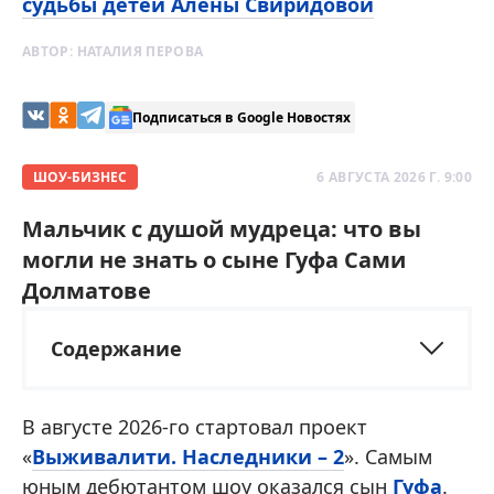
судьбы детей Алены Свиридовой
АВТОР:
НАТАЛИЯ ПЕРОВА
Подписаться в Google Новостях
ШОУ-БИЗНЕС
6 АВГУСТА 2026 Г. 9:00
Мальчик с душой мудреца: что вы
могли не знать о сыне Гуфа Сами
Долматове
Содержание
В августе 2026-го стартовал проект
«
Выживалити. Наследники – 2
». Самым
юным дебютантом шоу оказался сын
Гуфа
.