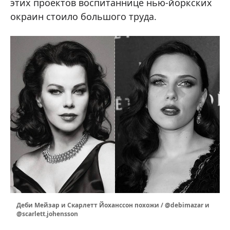
этих проектов воспитаннице нью-йоркских
окраин стоило большого труда.
Деби Мейзар и Скарлетт Йоханссон похожи / @debimazar и
@scarlett.johensson