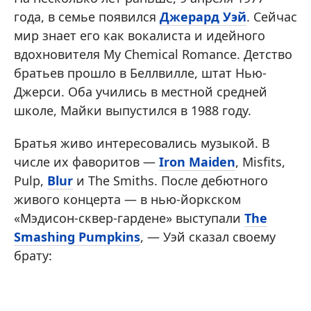
года, в семье появился
Джерард Уэй
. Сейчас
мир знает его как вокалиста и идейного
вдохновителя My Chemical Romance. Детство
братьев прошло в Беллвилле, штат Нью-
Джерси. Оба учились в местной средней
школе, Майки выпустился в 1988 году.
Братья живо интересовались музыкой. В
числе их фаворитов —
Iron Maiden
, Misfits,
Pulp,
Blur
и The Smiths. После дебютного
живого концерта — в нью-йоркском
«Мэдисон-сквер-гардене» выступали
The
Smashing Pumpkins
, — Уэй сказал своему
брату: