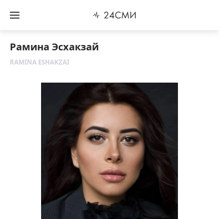
Рамина Эсхакзай
RAMINA ESHAKZAI