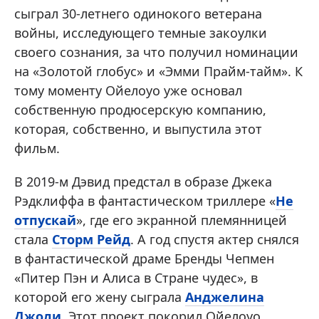
сыграл 30-летнего одинокого ветерана
войны, исследующего темные закоулки
своего сознания, за что получил номинации
на «Золотой глобус» и «Эмми Прайм-тайм». К
тому моменту Ойелоуо уже основал
собственную продюсерскую компанию,
которая, собственно, и выпустила этот
фильм.
В 2019-м Дэвид предстал в образе Джека
Рэдклиффа в фантастическом триллере «
Не
отпускай
», где его экранной племянницей
стала
Сторм Рейд
. А год спустя актер снялся
в фантастической драме Бренды Чепмен
«Питер Пэн и Алиса в Стране чудес», в
которой его жену сыграла
Анджелина
Джоли
. Этот проект покорил Ойелоуо