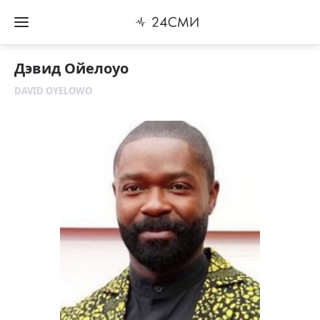
Дэвид Ойелоуо
DAVID OYELOWO