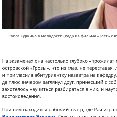
Раиса Куркина в молодости (кадр из фильма «Гость с К
На экзаменах она настолько глубоко «прожила»
островской «Грозы», что из глаз, не переставая
и пригласила абитуриентку назавтра на кафедру.
да плюс вечером заглянул друг, принесший с со
захотелось научиться разбираться в них, и наут
востоковедения.
При нем находился рабочий театр, где Рая играл
Владимиром Этушем
. Они-то, разглядев даро