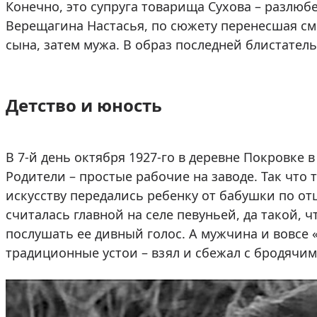
Конечно, это супруга товарища Сухова – разлюб
Верещагина Настасья, по сюжету перенесшая см
сына, затем мужа. В образ последней блистател
Детство и юность
В 7-й день октября 1927-го в деревне Покровке 
Родители – простые рабочие на заводе. Так что 
искусству передались ребенку от бабушки по от
считалась главной на селе певуньей, да такой, 
послушать ее дивный голос. А мужчина и вовсе 
традиционные устои – взял и сбежал с бродячим