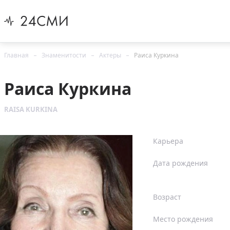
Главная
Знаменитости
Актеры
Раиса Куркина
Раиса Куркина
RAISA KURKINA
Карьера
Дата рождения
Возраст
Место рождения