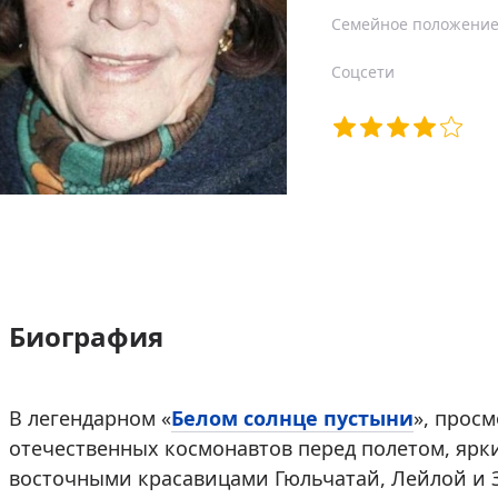
Семейное положени
Соцсети
Биография
В легендарном «
Белом солнце пустыни
», прос
отечественных космонавтов перед полетом, ярк
восточными красавицами Гюльчатай, Лейлой и З