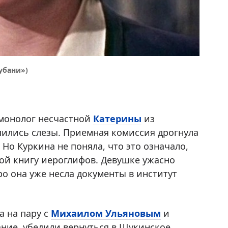
убани»)
 монолог несчастной
Катерины
из
, лились слезы. Приемная комиссия дрогнула
 Но Куркина не поняла, что это означало,
бой книгу иероглифов. Девушке ужасно
ро она уже несла документы в институт
а на пару с
Михаилом Ульяновым
и
вание, убедили вернуться в Щукинское