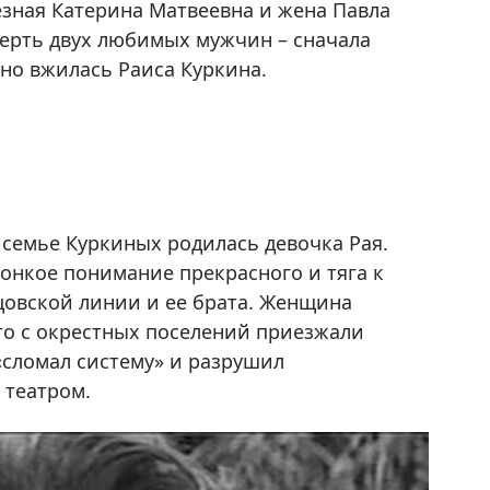
езная Катерина Матвеевна и жена Павла
ерть двух любимых мужчин – сначала
ьно вжилась Раиса Куркина.
в семье Куркиных родилась девочка Рая.
тонкое понимание прекрасного и тяга к
цовской линии и ее брата. Женщина
что с окрестных поселений приезжали
«сломал систему» и разрушил
 театром.