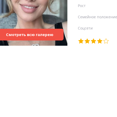
Рост
Семейное положени
Соцсети
Смотреть
всю
галерею