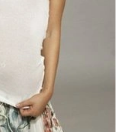
ельным этапом к миру шоу-бизнеса. Здесь
ами и работать с людьми.
льная биография Александры. Благодаря
первую песню под названием «Воздушный
пулярных радиостанциях Украины. Затем на