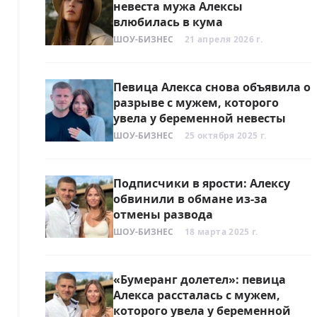
невеста мужа Алексы
влюбилась в кума
ШОУ-БИЗНЕС
21 апреля 2026 г.
Певица Алекса снова объявила о
разрыве с мужем, которого
увела у беременной невесты
ШОУ-БИЗНЕС
25 октября 2025 г.
Подписчики в ярости: Алексу
обвинили в обмане из-за
отмены развода
ШОУ-БИЗНЕС
18 марта 2025 г.
«Бумеранг долетел»: певица
Алекса рассталась с мужем,
которого увела у беременной