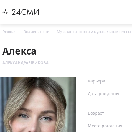
Главная
Знаменитости
Музыканты, певцы и музыкальные группы
Алекса
АЛЕКСАНДРА ЧВИКОВА
Карьера
Дата рождения
Возраст
Место рождения