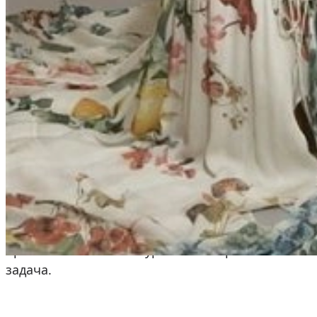
музыкальных каналах появился одноименный кли
дебютную пластинку.
После того как Саша окончательно распрощалас
отдаться творческому процессу. Алекса отправил
разными продюсерами. Именно в столице персп
возможность для развития карьеры и решила ис
«Фабрика звезд» и музыка
В 2004 году певица отправилась на кастинг муз
прошла жесткий конкурсный отбор. В психологи
задача.