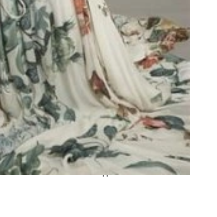
п, а под конец года Алекса презентовала
ь со школой, она решила полностью
ась покорять Москву, где сотрудничала с
ективная исполнительница увидела новую
пользовать свой шанс.
ыкального телепроекта «Фабрика звезд» и
ческом плане это была довольно сложная