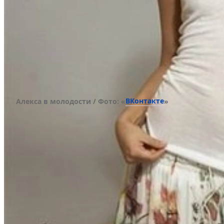
ВКонтакте
Алекса в молодости / Фото: «
»
Модельный бизнес стал для девушки подготовит
она научилась уверенно держаться перед камер
С 2001 года начала активно развиваться музыка
финансовой помощи отца, она выпустила свою 
поцелуй», которую можно было услышать на по